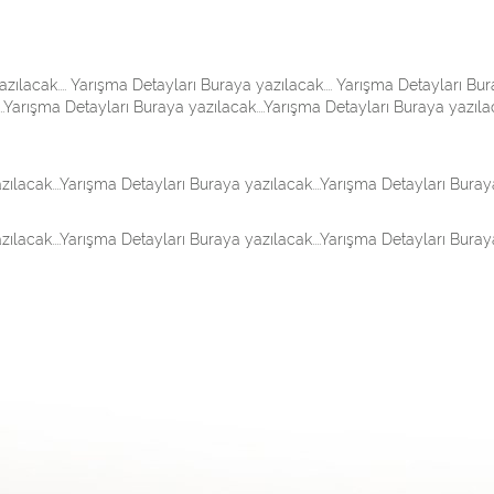
ılacak.... Yarışma Detayları Buraya yazılacak.... Yarışma Detayları Bura
..Yarışma Detayları Buraya yazılacak....Yarışma Detayları Buraya yazılac
lacak....Yarışma Detayları Buraya yazılacak....Yarışma Detayları Buraya 
ılacak....Yarışma Detayları Buraya yazılacak....Yarışma Detayları Buraya