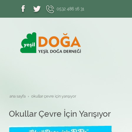
0532 486 16 31
ana sayfa
okullar çevre i̇çin yarışıyor
Okullar Çevre İçin Yarışıyor