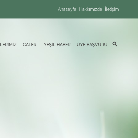
Anasayfa
Hakkımızda
İletişim
LERİMİZ
GALERİ
YEŞİL HABER
ÜYE BAŞVURU