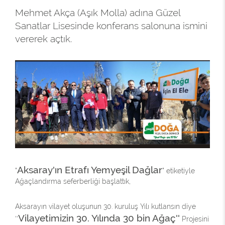
Mehmet Akça (Aşık Molla) adına Güzel
Sanatlar Lisesinde konferans salonuna ismini
vererek açtık.
Aksaray'ın Etrafı Yemyeşil Dağla
r
"
" etiketiyle
Ağaçlandırma seferberliği başlattık,
Aksarayın vilayet oluşunun 30. kuruluş Yılı kutlansın diye
Vilayetimizin 30. Yılında 30 bin Ağaç''
''
Projesini