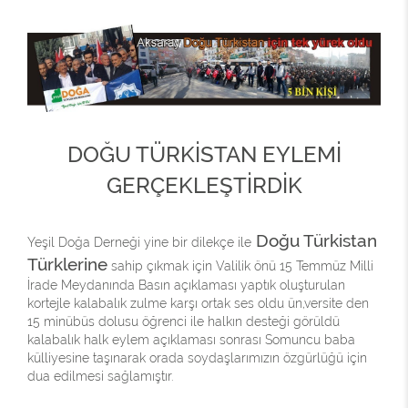
DOĞU TÜRKİSTAN EYLEMİ
GERÇEKLEŞTİRDİK
Doğu Türkistan
Yeşil Doğa Derneği yine bir dilekçe ile
Türklerine
sahip çıkmak için Valilik önü 15 Temmüz Milli
İrade Meydanında Basın açıklaması yaptık oluşturulan
kortejle kalabalık zulme karşı ortak ses oldu ün,versite den
15 minübüs dolusu öğrenci ile halkın desteği görüldü
kalabalık halk eylem açıklaması sonrası Somuncu baba
külliyesine taşınarak orada soydaşlarımızın özgürlüğü için
dua edilmesi sağlamıştır.