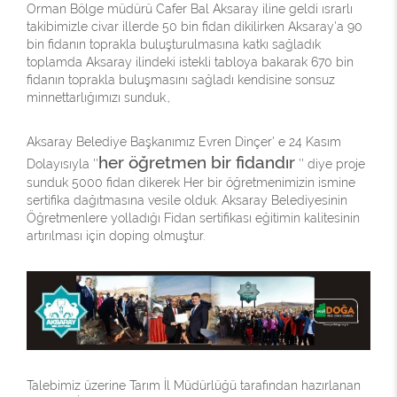
Orman Bölge müdürü Cafer Bal Aksaray iline geldi ısrarlı
takibimizle civar illerde 50 bin fidan dikilirken Aksaray'a 90
bin fidanın toprakla buluşturulmasına katkı sağladık
toplamda Aksaray ilindeki istekli tabloya bakarak 670 bin
fidanın toprakla buluşmasını sağladı kendisine sonsuz
minnettarlığımızı sunduk.,
Aksaray Belediye Başkanımız Evren Dinçer' e 24 Kasım
her öğretmen bir fidandır
Dolayısıyla ''
'' diye proje
sunduk 5000 fidan dikerek Her bir öğretmenimizin ismine
sertifika dağıtmasına vesile olduk. Aksaray Belediyesinin
Öğretmenlere yolladığı Fidan sertifikası eğitimin kalitesinin
artırılması için doping olmuştur.
Talebimiz üzerine Tarım İl Müdürlüğü tarafından hazırlanan