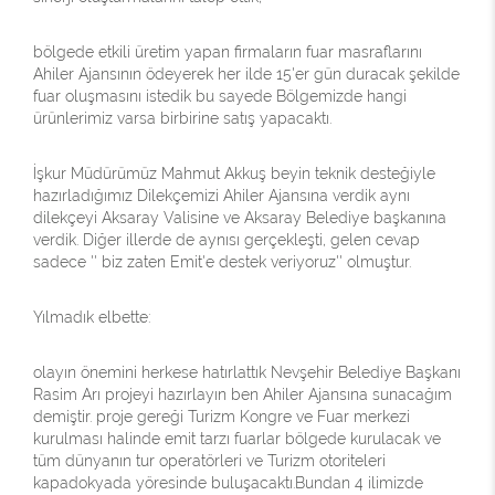
bölgede etkili üretim yapan firmaların fuar masraflarını
Ahiler Ajansının ödeyerek her ilde 15'er gün duracak şekilde
fuar oluşmasını istedik bu sayede Bölgemizde hangi
ürünlerimiz varsa birbirine satış yapacaktı.
İşkur Müdürümüz Mahmut Akkuş beyin teknik desteğiyle
hazırladığımız Dilekçemizi Ahiler Ajansına verdik aynı
dilekçeyi Aksaray Valisine ve Aksaray Belediye başkanına
verdik. Diğer illerde de aynısı gerçekleşti, gelen cevap
sadece '' biz zaten Emit'e destek veriyoruz'' olmuştur.
Yılmadık elbette:
olayın önemini herkese hatırlattık Nevşehir Belediye Başkanı
Rasim Arı projeyi hazırlayın ben Ahiler Ajansına sunacağım
demiştir. proje gereği Turizm Kongre ve Fuar merkezi
kurulması halinde emit tarzı fuarlar bölgede kurulacak ve
tüm dünyanın tur operatörleri ve Turizm otoriteleri
kapadokyada yöresinde buluşacaktı.Bundan 4 ilimizde