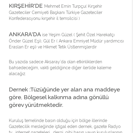
KIRŞEHİR'DE
Mehmet Emin Turpçu( Kırşehir
Gazeteciler Cemiyeti Başkanı Türkiye Gazeteciler
Konfederasyonu kırşehir il temsilcisi )
ANKARA'DA
ise Yeşim Güzel ( Şehit Özel Harekatçı
Önder Güzel Eşi), Gül Er ( Ankara Emniyet Müdür yardımcısı
Eraslan Er eşi) ve Hikmet Tetik Üstlenmişlerdir
Bu yazıda sadece Aksaray’da olan etkinliklerden
bahsedeceğim, vakti geldiğince diğer ilerlide kaleme
alacağız.
Dernek :Tüzüğünde yer alan ana maddeye
göre, Bölgesel kalkınma adına gönüllü
görev yürütmektedir.
Kuruluş temelinde basın olduğu için bölge illerinde
Gazetecilik mesleğinde iştigal eden dernek, gazete Radyo
tv , internet gazeteleri , dergi, gibi basın yayın kuruluşlarının