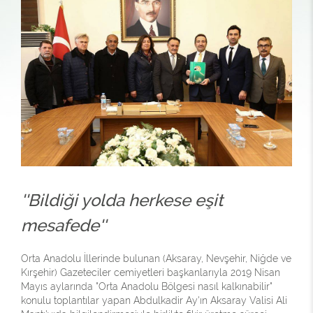
''Bildiği yolda herkese eşit
mesafede''
Orta Anadolu İllerinde bulunan (Aksaray, Nevşehir, Niğde ve
Kırşehir) Gazeteciler cemiyetleri başkanlarıyla 2019 Nisan
Mayıs aylarında "Orta Anadolu Bölgesi nasıl kalkınabilir"
konulu toplantılar yapan Abdulkadir Ay'ın Aksaray Valisi Ali