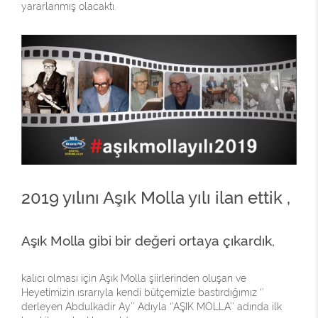
yararlanmış olacaktı.
2019 yılını Aşık Molla yılı ilan ettik ,
Aşık Molla gibi bir değeri ortaya çıkardık,
kalıcı olması için Aşık Molla şiirlerinden oluşan ve
Heyetimizin ısrarıyla kendi bütçemizle bastırdığımız ‘’
derleyen Abdulkadir Ay’’ Adıyla ‘’AŞIK MOLLA’’ adında ilk