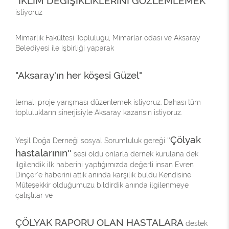
İKLİM DEĞİŞİKLİKLERİNİ GÖZLEMLEMEK
''
''
istiyoruz
Mimarlık Fakültesi Topluluğu, Mimarlar odası ve Aksaray
Belediyesi ile işbirliği yaparak
"Aksaray'ın her köşesi Güzel"
temalı proje yarışması düzenlemek istiyoruz. Dahası tüm
toplulukların sinerjisiyle Aksaray kazansın istiyoruz.
Çölyak
Yeşil Doğa Derneği sosyal Sorumluluk gereği ''
hastalarının''
sesi oldu onlarla dernek kurulana dek
ilgilendik ilk haberini yaptığımızda değerli insan Evren
Dinçer’e haberini attık anında karşılık buldu Kendisine
Müteşekkir olduğumuzu bildirdik anında ilgilenmeye
çalıştılar ve
ÇÖLYAK RAPORU OLAN HASTALARA
destek