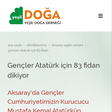
ana sayfa
etki̇nli̇kleri̇mi̇z
aksaray sağlik ormani
gençler atatürk için 83 fidan
Gençler Atatürk için 83 fidan
dikiyor
Aksaray'da Gençler
Cumhuriyetimizin Kurucucu
Mustafa Kemal Atatürkün