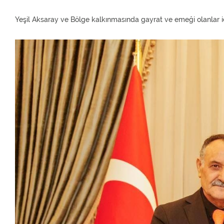
Yeşil Aksaray ve Bölge kalkınmasında gayrat ve emeği olanlar içi