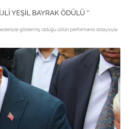
Lİ YEŞİL BAYRAK ÖDÜLÜ ''
si nedeniyle göstermiş olduğu üstün performansı dolaysıyla