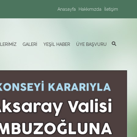
Anasayfa
Hakkımızda
İletişim
LERİMİZ
GALERİ
YEŞİL HABER
ÜYE BAŞVURU