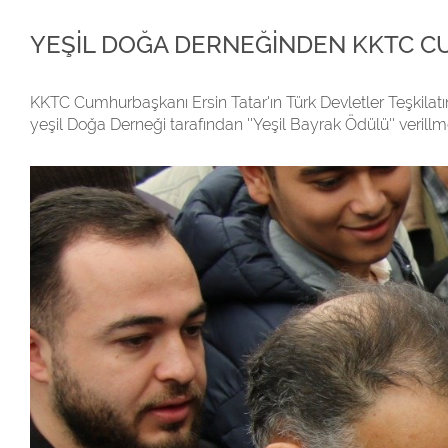
YEŞİL DOĞA DERNEĞİNDEN KKTC CUM
KKTC Cumhurbaşkanı Ersin Tatar'ın Türk Devletler Teşkilatı
yeşil Doğa Derneği tarafından ''Yeşil Bayrak Ödülü'' verillme