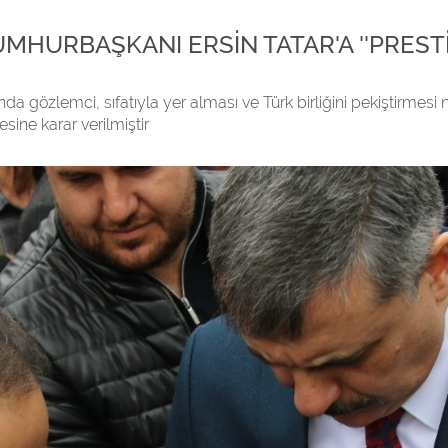
HURBAŞKANI ERSİN TATAR'A ''PRESTİJ
nda gözlemci, sıfatıyla yer alması ve Türk birliğini pekiştirme
sine karar verilmiştir