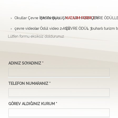
Okullar Çevre İçin Yarışıyor
BASIN BULUŞMALARI HABERLERİ
KATILIM FORMU
ÇEVRE ÖDÜLLE
çevre videolar
Ödül video 2 ASÜ
ÇEVRE ÖDÜL 3
buharlı turizm t
Lütfen formu eksiksiz doldurunuz.
ADINIZ SOYADINIZ *
TELEFON NUMARANIZ *
GÖREV ALDIĞINIZ KURUM *