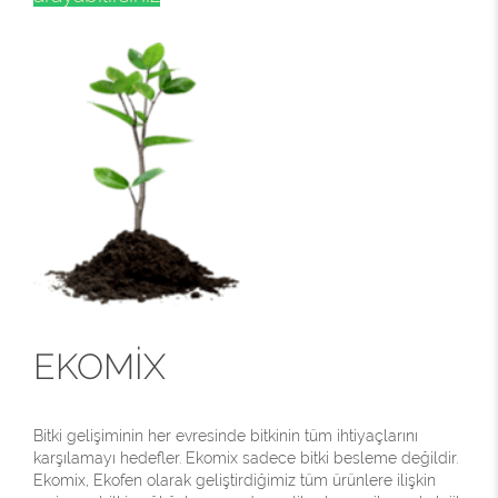
EKOMİX
Bitki gelişiminin her evresinde bitkinin tüm ihtiyaçlarını
karşılamayı hedefler. Ekomix sadece bitki besleme değildir.
Ekomix, Ekofen olarak geliştirdiğimiz tüm ürünlere ilişkin