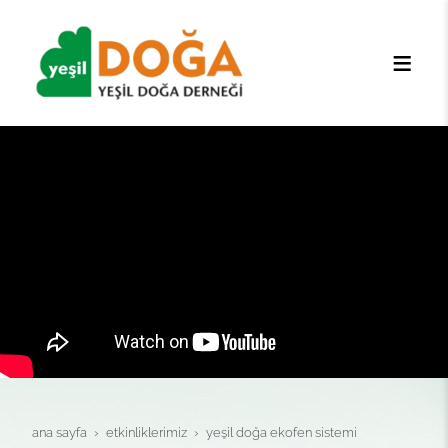
ana sayfa
etki̇nli̇kleri̇mi̇z
yeşi̇l doğa ekofen si̇stemi̇