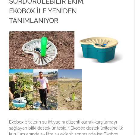
SÜRDÜRÜLEBİLİR EKİM,
EKOBOX İLE YENİDEN
TANIMLANIYOR
Ekobox bitkilerin su ihtiyacını düzenli olarak karşılamayı
sağlayan bitki destek ünitesidir. Ekobox destek ünitesine ilk
kurulum anında 15 litre su eklenir sonrasında ise Ekobox