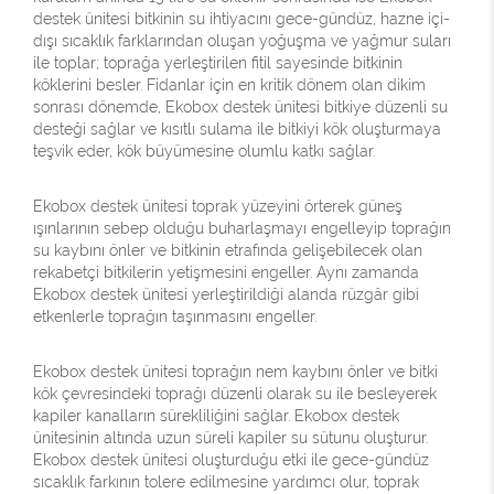
destek ünitesi bitkinin su ihtiyacını gece-gündüz, hazne içi-
dışı sıcaklık farklarından oluşan yoğuşma ve yağmur suları
ile toplar; toprağa yerleştirilen fitil sayesinde bitkinin
köklerini besler. Fidanlar için en kritik dönem olan dikim
sonrası dönemde, Ekobox destek ünitesi bitkiye düzenli su
desteği sağlar ve kısıtlı sulama ile bitkiyi kök oluşturmaya
teşvik eder, kök büyümesine olumlu katkı sağlar.
Ekobox destek ünitesi toprak yüzeyini örterek güneş
ışınlarının sebep olduğu buharlaşmayı engelleyip toprağın
su kaybını önler ve bitkinin etrafında gelişebilecek olan
rekabetçi bitkilerin yetişmesini engeller. Aynı zamanda
Ekobox destek ünitesi yerleştirildiği alanda rüzgâr gibi
etkenlerle toprağın taşınmasını engeller.
Ekobox destek ünitesi toprağın nem kaybını önler ve bitki
kök çevresindeki toprağı düzenli olarak su ile besleyerek
kapiler kanalların sürekliliğini sağlar. Ekobox destek
ünitesinin altında uzun süreli kapiler su sütunu oluşturur.
Ekobox destek ünitesi oluşturduğu etki ile gece-gündüz
sıcaklık farkının tolere edilmesine yardımcı olur, toprak