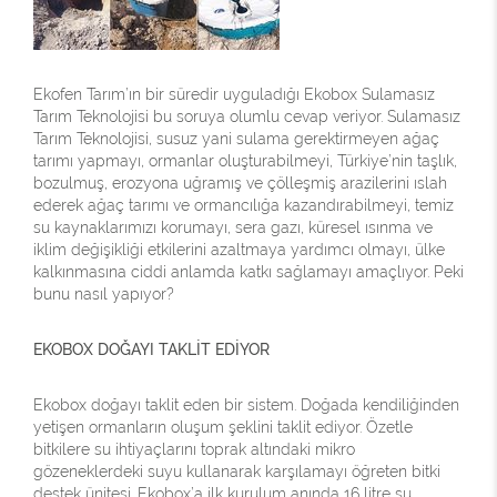
Ekofen Tarım’ın bir süredir uyguladığı Ekobox Sulamasız
Tarım Teknolojisi bu soruya olumlu cevap veriyor. Sulamasız
Tarım Teknolojisi, susuz yani sulama gerektirmeyen ağaç
tarımı yapmayı, ormanlar oluşturabilmeyi, Türkiye’nin taşlık,
bozulmuş, erozyona uğramış ve çölleşmiş arazilerini ıslah
ederek ağaç tarımı ve ormancılığa kazandırabilmeyi, temiz
su kaynaklarımızı korumayı, sera gazı, küresel ısınma ve
iklim değişikliği etkilerini azaltmaya yardımcı olmayı, ülke
kalkınmasına ciddi anlamda katkı sağlamayı amaçlıyor. Peki
bunu nasıl yapıyor?
EKOBOX DOĞAYI TAKLİT EDİYOR
Ekobox doğayı taklit eden bir sistem. Doğada kendiliğinden
yetişen ormanların oluşum şeklini taklit ediyor. Özetle
bitkilere su ihtiyaçlarını toprak altındaki mikro
gözeneklerdeki suyu kullanarak karşılamayı öğreten bitki
destek ünitesi. Ekobox’a ilk kurulum anında 16 litre su