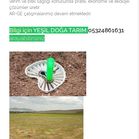
verim ve bitki sağlığı konusunda pratik, ekonomik ve ekolojik
çözümler üretir.
AR-GE çalışmalarımız devam etmektedir.
Bilgi için
YEŞİL DOĞA TARIM
05324861631
arayabilirsiniz