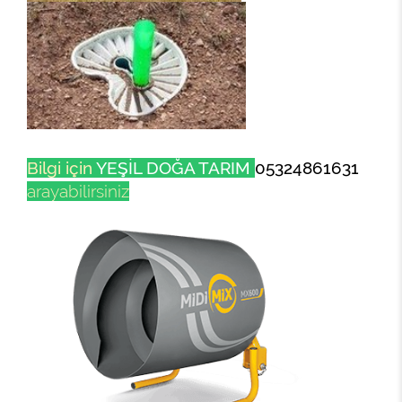
Bilgi için
YEŞİL DOĞA TARIM
05324861631
arayabilirsiniz