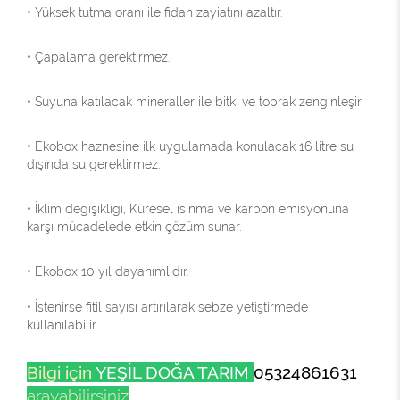
• Yüksek tutma oranı ile fidan zayiatını azaltır.
• Çapalama gerektirmez.
• Suyuna katılacak mineraller ile bitki ve toprak zenginleşir.
• Ekobox haznesine ilk uygulamada konulacak 16 litre su
dışında su gerektirmez.
• İklim değişikliği, Küresel ısınma ve karbon emisyonuna
karşı mücadelede etkin çözüm sunar.
• Ekobox 10 yıl dayanımlıdır.
• İstenirse fitil sayısı artırılarak sebze yetiştirmede
kullanılabilir.
Bilgi için
YEŞİL DOĞA TARIM
05324861631
arayabilirsiniz