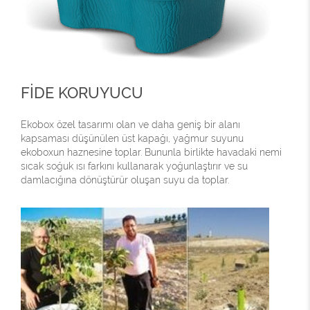
FİDE KORUYUCU
Ekobox özel tasarımı olan ve daha geniş bir alanı
kapsaması düşünülen üst kapağı, yağmur suyunu
ekoboxun haznesine toplar. Bununla birlikte havadaki nemi
sıcak soğuk ısı farkını kullanarak yoğunlaştırır ve su
damlacığına dönüştürür oluşan suyu da toplar.